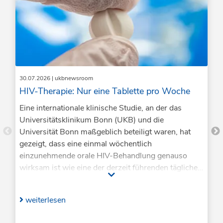
30.07.2026
| ukbnewsroom
HIV-Therapie: Nur eine Tablette pro Woche
Eine internationale klinische Studie, an der das
Universitätsklinikum Bonn (UKB) und die
Universität Bonn maßgeblich beteiligt waren, hat
gezeigt, dass eine einmal wöchentlich
einzunehmende orale HIV-Behandlung genauso
wirksam ist wie eine der derzeit führenden täglichen
Therapien. Damit eröffnet sich das Potenzial für eine
neue Behandlungsoption, die die Belastung durch
weiterlesen
die lebenslange tägliche Einnahme von Tabletten
verringern könnte. Die Ergebnisse, die jetzt im New