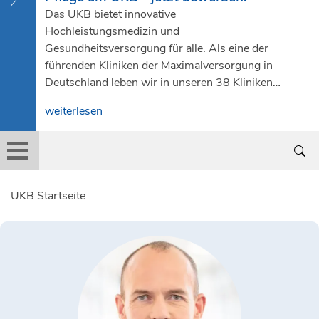
Das UKB bietet innovative
Hochleistungsmedizin und
Gesundheitsversorgung für alle. Als eine der
führenden Kliniken der Maximalversorgung in
Deutschland leben wir in unseren 38 Kliniken
und 31 Instituten jeden Tag aufs Neue
weiterlesen
Spitzenmedizin in all ihren Facetten. Immer am
Puls der Zeit, gerne einen Schritt voraus und
täglich nah bei den Menschen. Denn wir
verlieren nie den Blick für das, was wirklich
zählt: Die Gesundheit unserer Patient*innen.
UKB Startseite