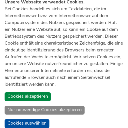
Unsere Webseite verwendet Cookies.
Notruf
112
Bei Cookies handelt es sich um Textdateien, die im
Internetbrowser bzw. vom Internetbrowser auf dem
Ärztlicher Notdienst
116 117
Computersystem des Nutzers gespeichert werden. Ruft
Giftnotrufzentrale
ein Nutzer eine Website auf, so kann ein Cookie auf dem
Tel: +49 228
19240
Betriebssystem des Nutzers gespeichert werden. Dieser
Cookie enthält eine charakteristische Zeichenfolge, die eine
Notfallzentrum Bonn
eindeutige Identifizierung des Browsers beim erneuten
Aufrufen der Website ermöglicht. Wir setzen Cookies ein,
Kindernotfallzentrum Bonn
um unsere Website nutzerfreundlicher zu gestalten. Einige
UKB-Telefonzentrale
Elemente unserer Internetseite erfordern es, dass der
+49 228
287 0
aufrufende Browser auch nach einem Seitenwechsel
identifiziert werden kann.
Spenden Sie online an das Universitätsklinikum Bonn
Cookies akzeptieren
Nur notwendige Cookies akzeptieren
Cookies auswählen