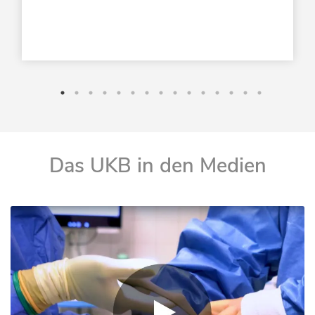
England Journal of Medicine veröffentlicht und auf
der Internationalen AIDS-Konferenz in Rio de
Janeiro vorgestellt wurden, stammen aus der Phase-
3-Studie ISLEND-1, in der eine einmal wöchentlich
einzunehmende Tablette mit einer Kombination aus
Islatravir und Lenacapavir bei Erwachsenen
untersucht wurde, deren HIV-Infektion bereits gut
unter Kontrolle war.
Das UKB in den Medien