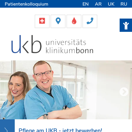
Patientenkolloquium
EN
AR
UK
RU
International Patients
Pflege
Lob & Beschwerde
Karriere
Helfen & Spenden
Medien
Pflege am UKB - jetzt bewerben!