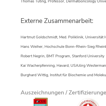
Thomas Tüting, Professor, Dermatooncology Univer
Externe Zusammenarbeit:
Hartmut Goldschmidt, Med. Poliklinik, Universität 
Hans Weiher, Hochschule Bonn-Rhein-Sieg Rhein
Robert Negrin, BMT Program, Stanford University
Kai Wacherpfenning, Havard, USAJörg Westermann,
Burghard Wittig, Institut für Biochemie und Moleku
Auszeichnungen / Zertifizierung