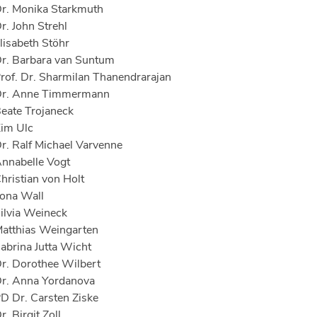
r. Monika Starkmuth
r. John Strehl
lisabeth Stöhr
r. Barbara van Suntum
rof. Dr. Sharmilan Thanendrarajan
r. Anne Timmermann
eate Trojaneck
im Ulc
r. Ralf Michael Varvenne
nnabelle Vogt
hristian von Holt
lona Wall
ilvia Weineck
atthias Weingarten
abrina Jutta Wicht
r. Dorothee Wilbert
r. Anna Yordanova
D Dr. Carsten Ziske
r. Birgit Zoll