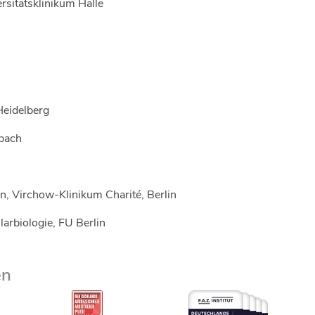
sitätsklinikum Halle
Heidelberg
bach
 Virchow-Klinikum Charité, Berlin
larbiologie, FU Berlin
en