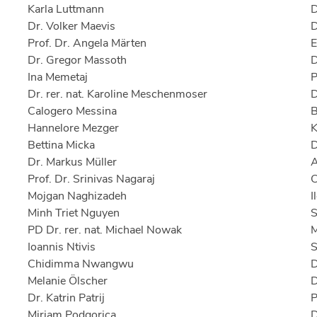
Karla Luttmann
D
Dr. Volker Maevis
D
Prof. Dr. Angela Märten
E
Dr. Gregor Massoth
D
Ina Memetaj
P
Dr. rer. nat. Karoline Meschenmoser
D
Calogero Messina
B
Hannelore Mezger
K
Bettina Micka
D
Dr. Markus Müller
A
Prof. Dr. Srinivas Nagaraj
C
Mojgan Naghizadeh
I
Minh Triet Nguyen
S
PD Dr. rer. nat. Michael Nowak
M
Ioannis Ntivis
S
Chidimma Nwangwu
D
Melanie Ölscher
D
Dr. Katrin Patrij
P
Mirjam Podgorica
D