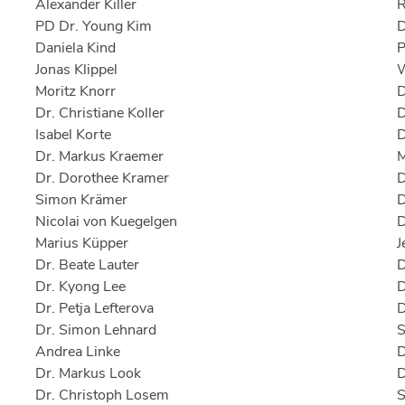
Alexander Killer
R
PD Dr. Young Kim
D
Daniela Kind
P
Jonas Klippel
W
Moritz Knorr
D
Dr. Christiane Koller
D
Isabel Korte
D
Dr. Markus Kraemer
M
Dr. Dorothee Kramer
D
Simon Krämer
D
Nicolai von Kuegelgen
D
Marius Küpper
J
Dr. Beate Lauter
D
Dr. Kyong Lee
D
Dr. Petja Lefterova
D
Dr. Simon Lehnard
S
Andrea Linke
D
Dr. Markus Look
D
Dr. Christoph Losem
S