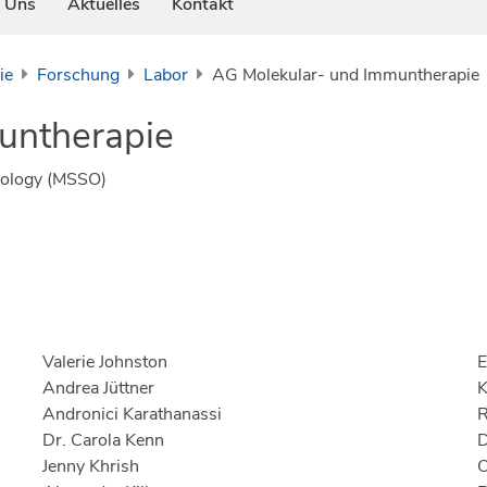
 Uns
Aktuelles
Kontakt
ie
Forschung
Labor
AG Molekular- und Immuntherapie
untherapie
ncology (MSSO)
Valerie Johnston
E
Andrea Jüttner
K
Andronici Karathanassi
Dr. Carola Kenn
D
Jenny Khrish
O