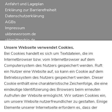
Anfahrt und Lageplan
Erklärung zur Barrierefreiheit
Datenschutzerklärung
AGBs
Impressum
ukbnewsroom.de
ukbmittendrin.de
Unsere Webseite verwendet Cookies.
Notruf
112
Bei Cookies handelt es sich um Textdateien, die im
Internetbrowser bzw. vom Internetbrowser auf dem
Ärztlicher Notdienst
116 117
Computersystem des Nutzers gespeichert werden. Ruft
Giftnotrufzentrale
ein Nutzer eine Website auf, so kann ein Cookie auf dem
Tel: +49 228
19240
Betriebssystem des Nutzers gespeichert werden. Dieser
Cookie enthält eine charakteristische Zeichenfolge, die eine
Notfallzentrum Bonn
eindeutige Identifizierung des Browsers beim erneuten
Aufrufen der Website ermöglicht. Wir setzen Cookies ein,
Kindernotfallzentrum Bonn
um unsere Website nutzerfreundlicher zu gestalten. Einige
UKB-Telefonzentrale
Elemente unserer Internetseite erfordern es, dass der