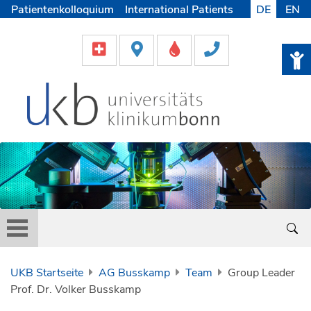
Patientenkolloquium
International Patients
DE
EN
Pflege
Lob & Beschwerde
Karriere
Helfen & Spenden
Medien
UKB Startseite
AG Busskamp
Team
Group Leader
Prof. Dr. Volker Busskamp