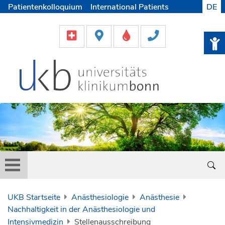
Patientenkolloquium
International Patients
DE
Pflege
Lob & Beschwerde
Karriere
Helfen & Spenden
Medien
UKB Startseite
Anästhesiologie
Anästhesie
Nachhaltigkeit in der Anästhesiologie und
Intensivmedizin
Stellenausschreibung