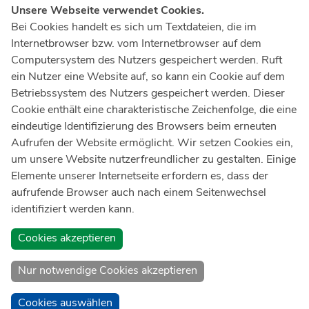
Unsere Webseite verwendet Cookies.
Notruf
112
Bei Cookies handelt es sich um Textdateien, die im
Internetbrowser bzw. vom Internetbrowser auf dem
Ärztlicher Notdienst
116 117
Computersystem des Nutzers gespeichert werden. Ruft
Giftnotrufzentrale
ein Nutzer eine Website auf, so kann ein Cookie auf dem
Tel: +49 228
19240
Betriebssystem des Nutzers gespeichert werden. Dieser
Cookie enthält eine charakteristische Zeichenfolge, die eine
Notfallzentrum Bonn
eindeutige Identifizierung des Browsers beim erneuten
Aufrufen der Website ermöglicht. Wir setzen Cookies ein,
Kindernotfallzentrum Bonn
um unsere Website nutzerfreundlicher zu gestalten. Einige
UKB-Telefonzentrale
Elemente unserer Internetseite erfordern es, dass der
+49 228
287 0
aufrufende Browser auch nach einem Seitenwechsel
identifiziert werden kann.
Spenden Sie online an das Universitätsklinikum Bonn
Cookies akzeptieren
Nur notwendige Cookies akzeptieren
Cookies auswählen