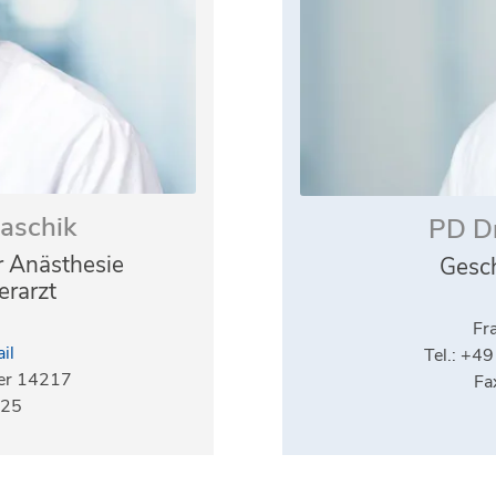
laschik
PD Dr
or Anästhesie
Gesch
erarzt
Fra
il
Tel.: +4
der 14217
Fa
125