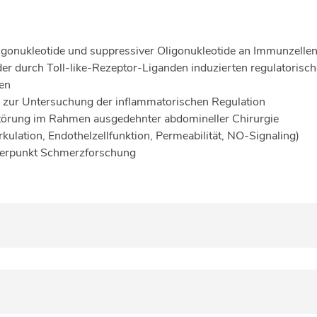
onukleotide und suppressiver Oligonukleotide an Immunzelle
 der durch Toll-like-Rezeptor-Liganden induzierten regulatoris
ren
 zur Untersuchung der inflammatorischen Regulation
störung im Rahmen ausgedehnter abdomineller Chirurgie
rkulation, Endothelzellfunktion, Permeabilität, NO-Signaling)
werpunkt Schmerzforschung
ten (Erythrozytenkonzentrate, Gefrorenes Frischplasma) auf di
siver Oligonukleotide
der Narkosetiefe bei Neugeborenen und Kindern bis 2 Jahre be