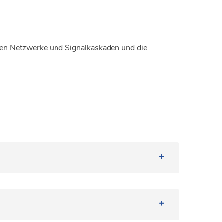
n
chen Netzwerke und Signalkaskaden und die
e endotheliale Funktion
i chirurgischen Eingriffen in