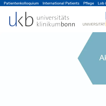
Patientenkolloquium
International Patients
Pflege
Lob 