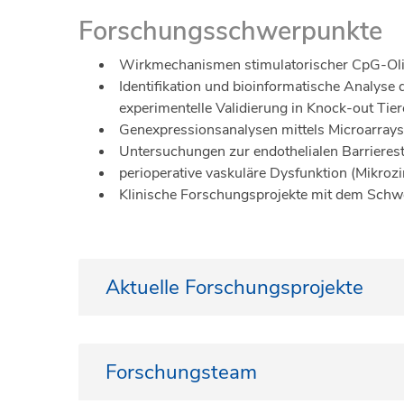
Forschungsschwerpunkte
Wirkmechanismen stimulatorischer CpG-Olig
Identifikation und bioinformatische Analyse
experimentelle Validierung in Knock-out Tie
Genexpressionsanalysen mittels Microarrays
Untersuchungen zur endothelialen Barriere
perioperative vaskuläre Dysfunktion (Mikrozi
Klinische Forschungsprojekte mit dem Sch
Aktuelle Forschungsprojekte
Untersuchung der Effekte von Blutproduk
Untersuchung der Effekte immunsuppres
Forschungsteam
Untersuchung zum Schmerzempfinden und 