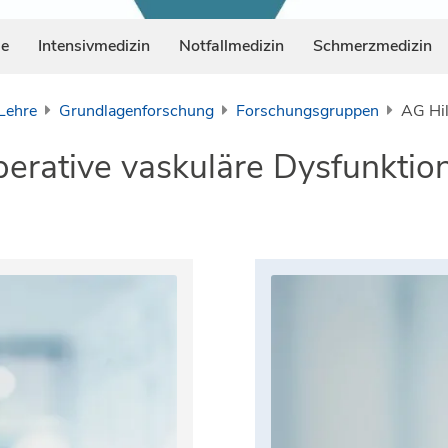
ie
Intensivmedizin
Notfallmedizin
Schmerzmedizin
Lehre
Grundlagenforschung
Forschungsgruppen
AG Hil
erative vaskuläre Dysfunktio