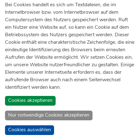
Notruf
112
Bei Cookies handelt es sich um Textdateien, die im
Internetbrowser bzw. vom Internetbrowser auf dem
Ärztlicher Notdienst
116 117
Computersystem des Nutzers gespeichert werden. Ruft
Giftnotrufzentrale
ein Nutzer eine Website auf, so kann ein Cookie auf dem
Tel: +49 228
19240
Betriebssystem des Nutzers gespeichert werden. Dieser
Cookie enthält eine charakteristische Zeichenfolge, die eine
Notfallzentrum Bonn
eindeutige Identifizierung des Browsers beim erneuten
Aufrufen der Website ermöglicht. Wir setzen Cookies ein,
Kindernotfallzentrum Bonn
um unsere Website nutzerfreundlicher zu gestalten. Einige
UKB-Telefonzentrale
Elemente unserer Internetseite erfordern es, dass der
+49 228
287 0
aufrufende Browser auch nach einem Seitenwechsel
identifiziert werden kann.
Spenden Sie online an das Universitätsklinikum Bonn
Cookies akzeptieren
Nur notwendige Cookies akzeptieren
Cookies auswählen