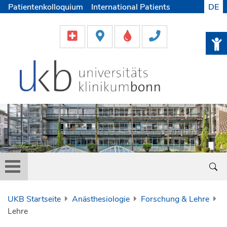
Patientenkolloquium
International Patients
DE
Pflege
Lob & Beschwerde
Karriere
Helfen & Spenden
Medien
UKB Startseite
Anästhesiologie
Forschung & Lehre
Lehre