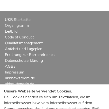
UKB Startseite
Organigramm
Leitbild
Code of Conduct
Qualitätsmanagement
Anfahrt und Lageplan
Erklärung zur Barrierefreiheit
Datenschutzerklärung
AGBs
Impressum
ukbnewsroom.de
ukbmittendrin.de
Unsere Webseite verwendet Cookies.
Notruf
112
Bei Cookies handelt es sich um Textdateien, die im
Internetbrowser bzw. vom Internetbrowser auf dem
Ärztlicher Notdienst
116 117
Computersystem des Nutzers gespeichert werden. Ruft