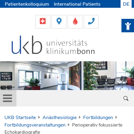
Patientenkolloquium
International Patients
DE
Pflege
Lob & Beschwerde
Karriere
Helfen & Spenden
Medien
UKB Startseite
Anästhesiologie
Fortbildungen
Fortbildungsveranstaltungen
Perioperativ fokussierte
Echokardiografie