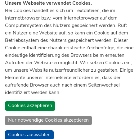
Unsere Webseite verwendet Cookies.
Notruf
112
Bei Cookies handelt es sich um Textdateien, die im
Internetbrowser bzw. vom Internetbrowser auf dem
Ärztlicher Notdienst
116 117
Computersystem des Nutzers gespeichert werden. Ruft
Giftnotrufzentrale
ein Nutzer eine Website auf, so kann ein Cookie auf dem
Tel: +49 228
19240
Betriebssystem des Nutzers gespeichert werden. Dieser
Cookie enthält eine charakteristische Zeichenfolge, die eine
Notfallzentrum Bonn
eindeutige Identifizierung des Browsers beim erneuten
Aufrufen der Website ermöglicht. Wir setzen Cookies ein,
Kindernotfallzentrum Bonn
um unsere Website nutzerfreundlicher zu gestalten. Einige
UKB-Telefonzentrale
Elemente unserer Internetseite erfordern es, dass der
+49 228
287 0
aufrufende Browser auch nach einem Seitenwechsel
identifiziert werden kann.
Spenden Sie online an das Universitätsklinikum Bonn
Cookies akzeptieren
Nur notwendige Cookies akzeptieren
Cookies auswählen