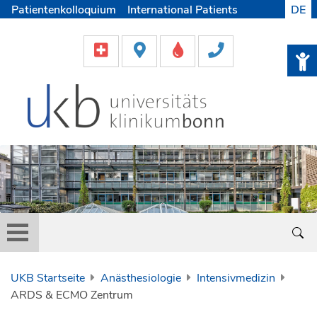
Patientenkolloquium
International Patients
DE
Pflege
Lob & Beschwerde
Karriere
Helfen & Spenden
Medien
UKB Startseite
Anästhesiologie
Intensivmedizin
ARDS & ECMO Zentrum