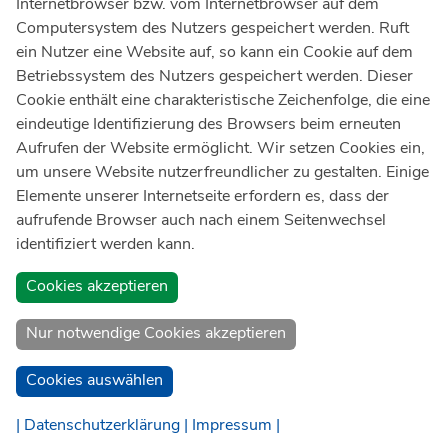
Internetbrowser bzw. vom Internetbrowser auf dem
Ärztlicher Notdienst
116 117
Computersystem des Nutzers gespeichert werden. Ruft
Giftnotrufzentrale
ein Nutzer eine Website auf, so kann ein Cookie auf dem
Tel: +49 228
19240
Betriebssystem des Nutzers gespeichert werden. Dieser
Cookie enthält eine charakteristische Zeichenfolge, die eine
Notfallzentrum Bonn
eindeutige Identifizierung des Browsers beim erneuten
Aufrufen der Website ermöglicht. Wir setzen Cookies ein,
Kindernotfallzentrum Bonn
um unsere Website nutzerfreundlicher zu gestalten. Einige
UKB-Telefonzentrale
Elemente unserer Internetseite erfordern es, dass der
+49 228
287 0
aufrufende Browser auch nach einem Seitenwechsel
identifiziert werden kann.
Spenden Sie online an das Universitätsklinikum Bonn
Cookies akzeptieren
Nur notwendige Cookies akzeptieren
Cookies auswählen
| Datenschutzerklärung |
Impressum |