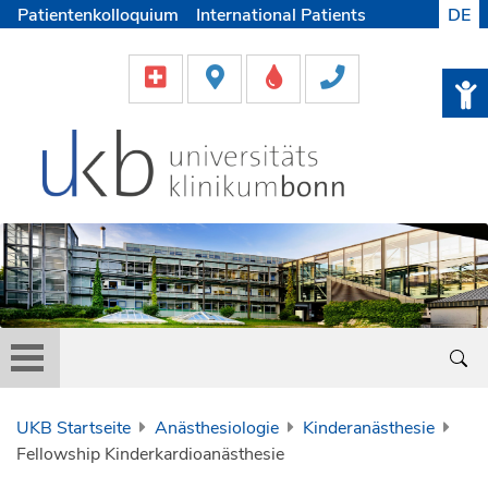
Patientenkolloquium
International Patients
DE
Pflege
Lob & Beschwerde
Karriere
Helfen & Spenden
Medien
UKB Startseite
Anästhesiologie
Kinderanästhesie
Fellowship Kinderkardioanästhesie