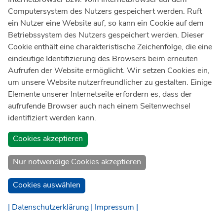
Ärztlicher Notdienst
116 117
Computersystem des Nutzers gespeichert werden. Ruft
Giftnotrufzentrale
ein Nutzer eine Website auf, so kann ein Cookie auf dem
Tel: +49 228
19240
Betriebssystem des Nutzers gespeichert werden. Dieser
Cookie enthält eine charakteristische Zeichenfolge, die eine
Notfallzentrum Bonn
eindeutige Identifizierung des Browsers beim erneuten
Aufrufen der Website ermöglicht. Wir setzen Cookies ein,
Kindernotfallzentrum Bonn
um unsere Website nutzerfreundlicher zu gestalten. Einige
UKB-Telefonzentrale
Elemente unserer Internetseite erfordern es, dass der
+49 228
287 0
aufrufende Browser auch nach einem Seitenwechsel
identifiziert werden kann.
Spenden Sie online an das Universitätsklinikum Bonn
Cookies akzeptieren
Nur notwendige Cookies akzeptieren
Cookies auswählen
| Datenschutzerklärung |
Impressum |