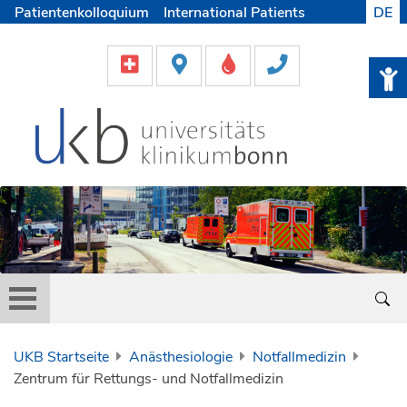
Patientenkolloquium
International Patients
DE
Pflege
Lob & Beschwerde
Karriere
Helfen & Spenden
Medien
UKB Startseite
Anästhesiologie
Notfallmedizin
Zentrum für Rettungs- und Notfallmedizin