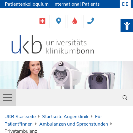
Patientenkolloquium
International Patients
DE
Pflege
Lob & Beschwerde
Karriere
Helfen & Spenden
Medien
UKB Startseite
Startseite Augenklinik
Für
Patient*innen
Ambulanzen und Sprechstunden
Privatambulanz