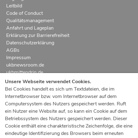
Leitbild
Code of Conduct
Qualitätsmanagement
Anfahrt und Lageplan
Erklärung zur Barrierefreiheit
Datenschutzerklärung
AGBs
Impressum
ukbnewsroom.de
ukbmittendrin.de
Unsere Webseite verwendet Cookies.
Notruf
112
Bei Cookies handelt es sich um Textdateien, die im
Internetbrowser bzw. vom Internetbrowser auf dem
Ärztlicher Notdienst
116 117
Computersystem des Nutzers gespeichert werden. Ruft
Giftnotrufzentrale
ein Nutzer eine Website auf, so kann ein Cookie auf dem
Tel: +49 228
19240
Betriebssystem des Nutzers gespeichert werden. Dieser
Cookie enthält eine charakteristische Zeichenfolge, die eine
Notfallzentrum Bonn
eindeutige Identifizierung des Browsers beim erneuten