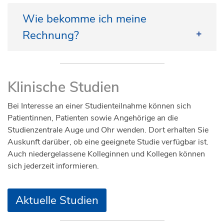
Auf dem Gelände des Universitätsklinikums
(Arztbriefe, Allergiepass etc.) mit.
befinden sich gebührenpflichtige Parkplätze. Das
Wie bekomme ich meine
Bringen Sie Ihren Bundeseinheitlichen
nächstgelegene Parkhaus zur Augenklinik ist das
Rechnung?
Medikationsplan mit.
Parkhaus Nord.
Nach einer Puppillenerweiterung dürfen ca.
Im Wohngebiet um den UKB-Campus herum
Als Privatpatient sowie als Selbstzahler
4 Stunden kein Fahrzeug fahren.
befinden sich fast ausschließlich
bekommen Sie die Rechnung direkt von Unimed
Klinische Studien
Anwohnerparkplätze. Ordnungswidriges Parken
Bringen Sie Ihre aktuellen Brillen oder
nach Hause zugeschickt.
wird regelmäßig durch die Stadt Bonn überprüft.
Kontaktlinsen mit, damit wir Ihre Sehstärke
Bei Interesse an einer Studienteilnahme können sich
Eine weitere Möglichkeit ist auf der Ernst-Abbe-
überprüfen können.
Patientinnen, Patienten sowie Angehörige an die
Straße. Hier gilt PArken ausschließlich mit
Studienzentrale Auge und Ohr wenden. Dort erhalten Sie
Parkschein.
Auskunft darüber, ob eine geeignete Studie verfügbar ist.
Interaktiver Lageplan
Auch niedergelassene Kolleginnen und Kollegen können
sich jederzeit informieren.
Lageplan (PDF)
UKB-
Navigation
Aktuelle Studien