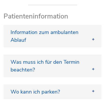
Patienteninformation
Information zum ambulanten
Ablauf
Was muss ich für den Termin
beachten?
Checkliste
Wo kann ich parken?
Für Ihren Termin bei uns:
Bringen Sie bitte Ihre Vorbefunde