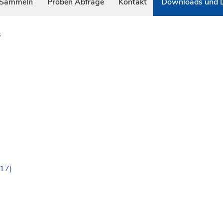
 Sammeln
Proben Abfrage
Kontakt
Downloads und L
s
-17)