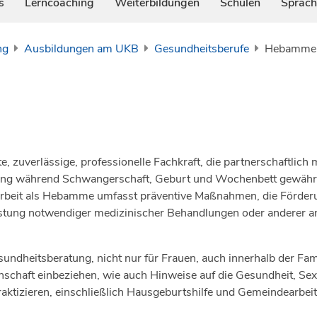
s
Lerncoaching
Weiterbildungen
Schulen
Sprach
ng
Ausbildungen am UKB
Gesundheitsberufe
Hebamme
zuverlässige, professionelle Fachkraft, die partnerschaftlich
ung während Schwangerschaft, Geburt und Wochenbett gewährst.
Arbeit als Hebamme umfasst präventive Maßnahmen, die Förder
eistung notwendiger medizinischer Behandlungen oder anderer 
heitsberatung, nicht nur für Frauen, auch innerhalb der Famili
rnschaft einbeziehen, wie auch Hinweise auf die Gesundheit, Sex
tizieren, einschließlich Hausgeburtshilfe und Gemeindearbeit,