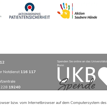
Spenden Sie online an das Universitäts
12
Bonn
er Notdienst
116 117
ufzentrale
9 228
19240
zentrum Bonn
tbrowser bzw. vom Internetbrowser auf dem Computersystem des 
otfallzentrum Bonn