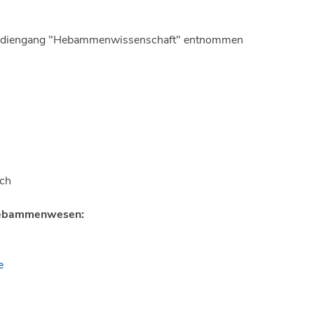
 Studiengang "Hebammenwissenschaft" entnommen
uch
 Hebammenwesen:
e