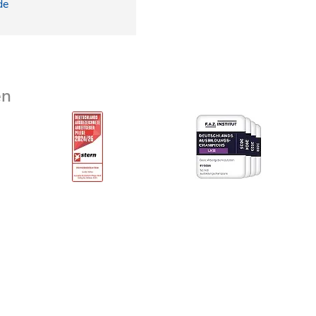
de
en