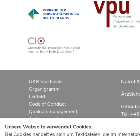
UKB Startseite
Notruf
1
Organigramm
Ärztlich
Leitbild
Code of Conduct
Giftnotr
Qualitätsmanagement
Tel: +4
Anfahrt und Lageplan
Erklärung zur Barrierefreiheit
Notfall
Unsere Webseite verwendet Cookies.
Datenschutzerklärung
Bei Cookies handelt es sich um Textdateien, die im Interne
Kindern