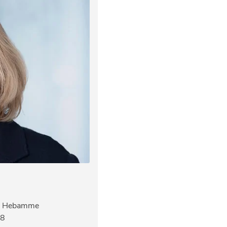
H), Hebamme
48