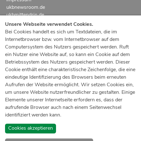
ukbnewsroom.de
ukbmittendrin.de
Unsere Webseite verwendet Cookies.
Notruf
112
Bei Cookies handelt es sich um Textdateien, die im
Internetbrowser bzw. vom Internetbrowser auf dem
Ärztlicher Notdienst
116 117
Computersystem des Nutzers gespeichert werden. Ruft
Giftnotrufzentrale
ein Nutzer eine Website auf, so kann ein Cookie auf dem
Tel: +49 228
19240
Betriebssystem des Nutzers gespeichert werden. Dieser
Cookie enthält eine charakteristische Zeichenfolge, die eine
Notfallzentrum Bonn
eindeutige Identifizierung des Browsers beim erneuten
Aufrufen der Website ermöglicht. Wir setzen Cookies ein,
Kindernotfallzentrum Bonn
um unsere Website nutzerfreundlicher zu gestalten. Einige
UKB-Telefonzentrale
Elemente unserer Internetseite erfordern es, dass der
+49 228
287 0
aufrufende Browser auch nach einem Seitenwechsel
identifiziert werden kann.
Spenden Sie online an das Universitätsklinikum Bonn
Cookies akzeptieren