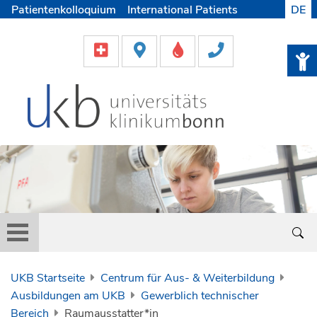
Patientenkolloquium
International Patients
DE
Pflege
Lob & Beschwerde
Karriere
Helfen & Spenden
Medien
UKB Startseite
Centrum für Aus- & Weiterbildung
Ausbildungen am UKB
Gewerblich technischer
Bereich
Raumausstatter*in