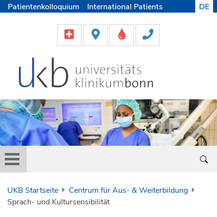
Patientenkolloquium
International Patients
DE
Pflege
Lob & Beschwerde
Karriere
Helfen & Spenden
Medien
UKB Startseite
Centrum für Aus- & Weiterbildung
Sprach- und Kultursensibilität