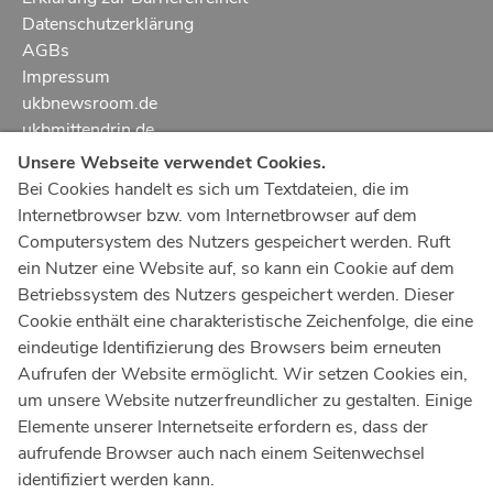
Datenschutzerklärung
AGBs
Impressum
ukbnewsroom.de
ukbmittendrin.de
Unsere Webseite verwendet Cookies.
Notruf
112
Bei Cookies handelt es sich um Textdateien, die im
Internetbrowser bzw. vom Internetbrowser auf dem
Ärztlicher Notdienst
116 117
Computersystem des Nutzers gespeichert werden. Ruft
Giftnotrufzentrale
ein Nutzer eine Website auf, so kann ein Cookie auf dem
Tel: +49 228
19240
Betriebssystem des Nutzers gespeichert werden. Dieser
Cookie enthält eine charakteristische Zeichenfolge, die eine
Notfallzentrum Bonn
eindeutige Identifizierung des Browsers beim erneuten
Aufrufen der Website ermöglicht. Wir setzen Cookies ein,
Kindernotfallzentrum Bonn
um unsere Website nutzerfreundlicher zu gestalten. Einige
UKB-Telefonzentrale
Elemente unserer Internetseite erfordern es, dass der
+49 228
287 0
aufrufende Browser auch nach einem Seitenwechsel
identifiziert werden kann.
Spenden Sie online an das Universitätsklinikum Bonn