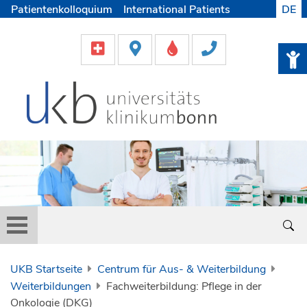
Patientenkolloquium
International Patients
DE
Pflege
Lob & Beschwerde
Karriere
Helfen & Spenden
Medien
UKB Startseite
Centrum für Aus- & Weiterbildung
Weiterbildungen
Fachweiterbildung: Pflege in der
Onkologie (DKG)