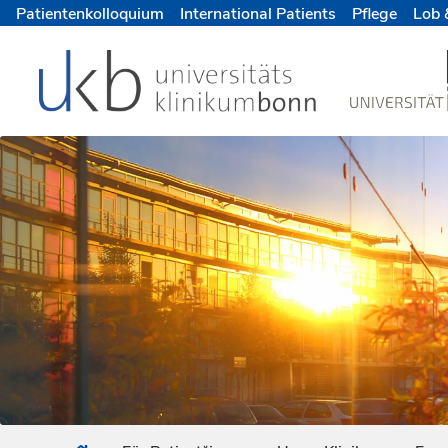
Patientenkolloquium
International Patients
Pflege
Lob 