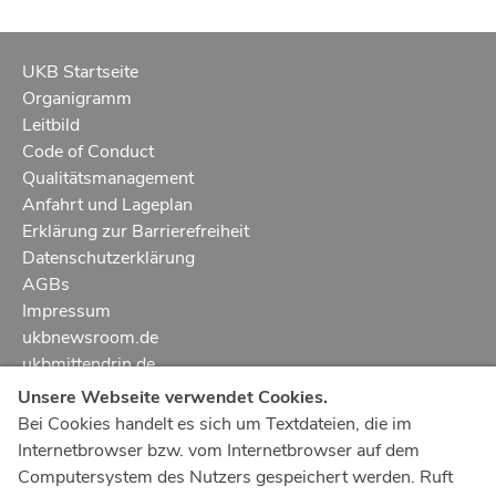
UKB Startseite
Organigramm
Leitbild
Code of Conduct
Qualitätsmanagement
Anfahrt und Lageplan
Erklärung zur Barrierefreiheit
Datenschutzerklärung
AGBs
Impressum
ukbnewsroom.de
ukbmittendrin.de
Unsere Webseite verwendet Cookies.
Notruf
112
Bei Cookies handelt es sich um Textdateien, die im
Internetbrowser bzw. vom Internetbrowser auf dem
Ärztlicher Notdienst
116 117
Computersystem des Nutzers gespeichert werden. Ruft