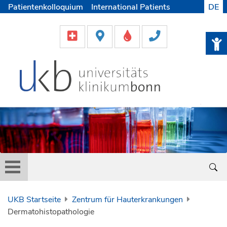
Patientenkolloquium
International Patients
DE
Pflege
Lob & Beschwerde
Karriere
Helfen & Spenden
Medien
UKB Startseite
Zentrum für Hauterkrankungen
Dermatohistopathologie