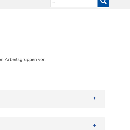
en Arbeitsgruppen vor.
araffin embedding, sectioning, staining and