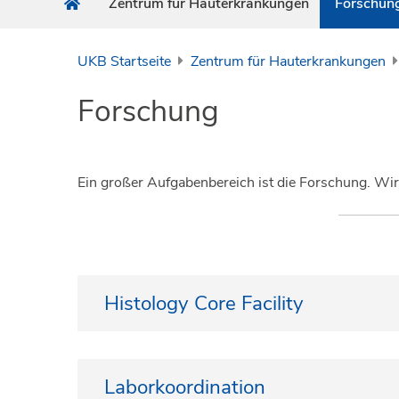
Zentrum für Hauterkrankungen
Forschun
UKB Startseite
Zentrum für Hauterkrankungen
Forschung
Ein großer Aufgabenbereich ist die Forschung. Wi
Histology Core Facility
The Histology Core Facility (Histo CF) at the Un
immunohistochemistry as well as the processi
Laborkoordination