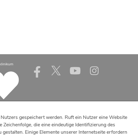
7
7
8
5
9
klinikum
3
7
1
Nutzers gespeichert werden. Ruft ein Nutzer eine Website
4
Zeichenfolge, die eine eindeutige Identifizierung des
7
estalten. Einige Elemente unserer Internetseite erfordern