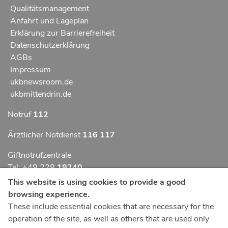
Qualitätsmanagement
Anfahrt und Lageplan
Erklärung zur Barrierefreiheit
Datenschutzerklärung
AGBs
Impressum
ukbnewsroom.de
ukbmittendrin.de
Notruf
112
Ärztlicher Notdienst
116 117
Giftnotrufzentrale
Tel: +49 228
19240
This website is using cookies to provide a good
Notfallzentrum Bonn
browsing experience.
These include essential cookies that are necessary for the
Kindernotfallzentrum Bonn
operation of the site, as well as others that are used only