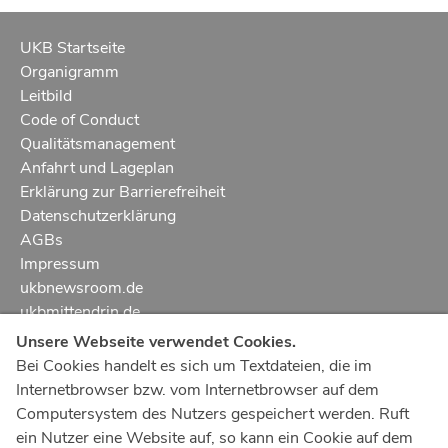
UKB Startseite
Organigramm
Leitbild
Code of Conduct
Qualitätsmanagement
Anfahrt und Lageplan
Erklärung zur Barrierefreiheit
Datenschutzerklärung
AGBs
Impressum
ukbnewsroom.de
ukbmittendrin.de
Unsere Webseite verwendet Cookies.
Notruf
112
Bei Cookies handelt es sich um Textdateien, die im
Internetbrowser bzw. vom Internetbrowser auf dem
Ärztlicher Notdienst
116 117
Computersystem des Nutzers gespeichert werden. Ruft
Giftnotrufzentrale
ein Nutzer eine Website auf, so kann ein Cookie auf dem