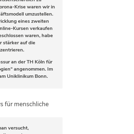
Corona-Krise waren wir in
ftsmodell umzustellen.
wicklung eines zweiten
Online-Kursen verkaufen
eschlossen waren, habe
 stärker auf die
zentrieren.
essur an der TH Köln für
logien“ angenommen. Im
r am Uniklinikum Bonn.
s für menschliche
man versucht,