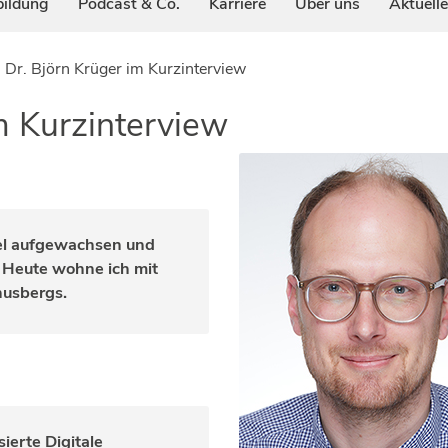
bildung
Podcast & Co.
Karriere
Über uns
Aktuell
. Dr. Björn Krüger im Kurzinterview
im Kurzinterview
ifel aufgewachsen und
 Heute wohne ich mit
nusbergs.
ierte Digitale