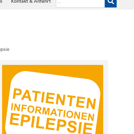
es
Kontakt & Anfahrt
epsie