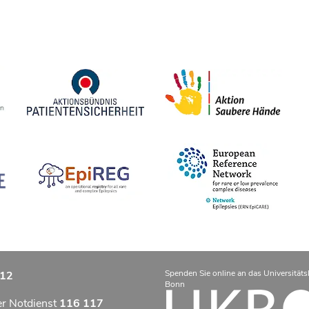
Spenden Sie online an das Universitäts
12
Bonn
er Notdienst
116 117