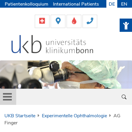
Patientenkolloquium
International Patients
DE
EN
Pflege
Lob & Beschwerde
Karriere
Helfen & Spenden
Medien
UKB Startseite
Experimentelle Ophthalmologie
AG
Finger