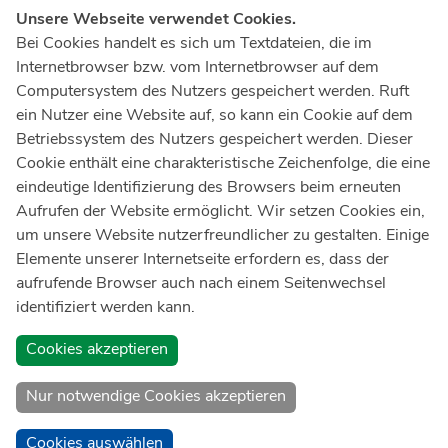
Unsere Webseite verwendet Cookies.
Notruf
112
Bei Cookies handelt es sich um Textdateien, die im
Internetbrowser bzw. vom Internetbrowser auf dem
Ärztlicher Notdienst
116 117
Computersystem des Nutzers gespeichert werden. Ruft
Giftnotrufzentrale
ein Nutzer eine Website auf, so kann ein Cookie auf dem
Tel: +49 228
19240
Betriebssystem des Nutzers gespeichert werden. Dieser
Cookie enthält eine charakteristische Zeichenfolge, die eine
Notfallzentrum Bonn
eindeutige Identifizierung des Browsers beim erneuten
Aufrufen der Website ermöglicht. Wir setzen Cookies ein,
Kindernotfallzentrum Bonn
um unsere Website nutzerfreundlicher zu gestalten. Einige
UKB-Telefonzentrale
Elemente unserer Internetseite erfordern es, dass der
+49 228
287 0
aufrufende Browser auch nach einem Seitenwechsel
identifiziert werden kann.
Spenden Sie online an das Universitätsklinikum Bonn
Cookies akzeptieren
Nur notwendige Cookies akzeptieren
Cookies auswählen