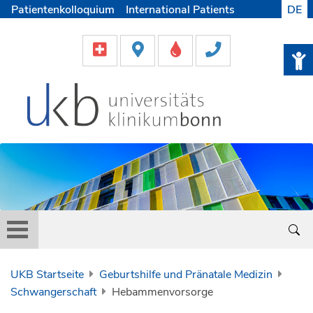
Patientenkolloquium
International Patients
DE
Pflege
Lob & Beschwerde
Karriere
Helfen & Spenden
Medien
UKB Startseite
Geburtshilfe und Pränatale Medizin
Schwangerschaft
Hebammenvorsorge