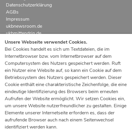
Datenschutzerklärung
AGBs
Impressum
ukbnewsroom.de
ukbmittendrin.de
Unsere Webseite verwendet Cookies.
Notruf
112
Bei Cookies handelt es sich um Textdateien, die im
Internetbrowser bzw. vom Internetbrowser auf dem
Ärztlicher Notdienst
116 117
Computersystem des Nutzers gespeichert werden. Ruft
Giftnotrufzentrale
ein Nutzer eine Website auf, so kann ein Cookie auf dem
Tel: +49 228
19240
Betriebssystem des Nutzers gespeichert werden. Dieser
Cookie enthält eine charakteristische Zeichenfolge, die eine
Notfallzentrum Bonn
eindeutige Identifizierung des Browsers beim erneuten
Aufrufen der Website ermöglicht. Wir setzen Cookies ein,
Kindernotfallzentrum Bonn
um unsere Website nutzerfreundlicher zu gestalten. Einige
UKB-Telefonzentrale
Elemente unserer Internetseite erfordern es, dass der
+49 228
287 0
aufrufende Browser auch nach einem Seitenwechsel
identifiziert werden kann.
Spenden Sie online an das Universitätsklinikum Bonn