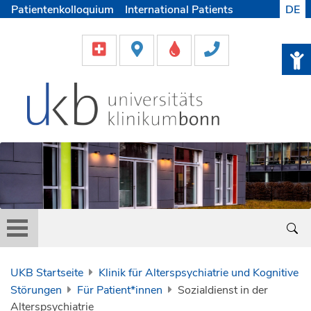
Patientenkolloquium
International Patients
DE
Pflege
Lob & Beschwerde
Karriere
Helfen & Spenden
Medien
UKB Startseite
Klinik für Alterspsychiatrie und Kognitive
Störungen
Für Patient*innen
Sozialdienst in der
Alterspsychiatrie