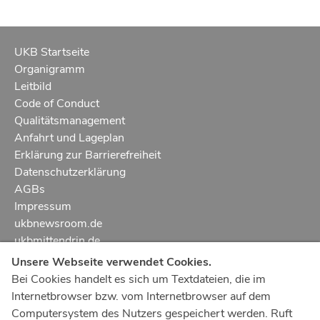
UKB Startseite
Organigramm
Leitbild
Code of Conduct
Qualitätsmanagement
Anfahrt und Lageplan
Erklärung zur Barrierefreiheit
Datenschutzerklärung
AGBs
Impressum
ukbnewsroom.de
ukbmittendrin.de
Unsere Webseite verwendet Cookies.
Notruf
112
Bei Cookies handelt es sich um Textdateien, die im
Internetbrowser bzw. vom Internetbrowser auf dem
Ärztlicher Notdienst
116 117
Computersystem des Nutzers gespeichert werden. Ruft