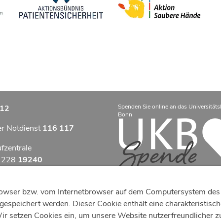
Spenden Sie online an das Universitäts
12
Bonn
er Notdienst
116 117
ufzentrale
9 228
19240
zentrum Bonn
tbrowser bzw. vom Internetbrowser auf dem Computersystem des 
otfallzentrum Bonn
espeichert werden. Dieser Cookie enthält eine charakteristische 
 setzen Cookies ein, um unsere Website nutzerfreundlicher zu g
efonzentrale