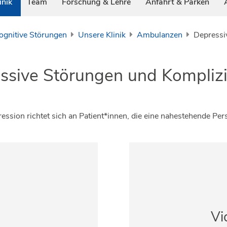
inik
Team
Forschung & Lehre
Anfahrt & Parken
Kognitive Störungen
Unsere Klinik
Ambulanzen
Depressiv
sive Störungen und Komplizie
ession richtet sich an Patient*innen, die eine nahestehende Per
Vi