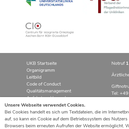
UKB Startseite
Notruf
1
Organigramm
Ärztlich
Leitbild
Code of Conduct
Giftnotr
Qualitätsmanagement
Tel: +4
Anfahrt und Lageplan
Erklärung zur Barrierefreiheit
Notfall
Unsere Webseite verwendet Cookies.
Datenschutzerklärung
Bei Cookies handelt es sich um Textdateien, die im Interne
Kindern
AGBs
auf, so kann ein Cookie auf dem Betriebssystem des Nutzers g
Impressum
Browsers beim erneuten Aufrufen der Website ermöglicht. Wir
UKB-Tel