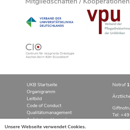
Mitgliedschaften / Kooperationen
UKB Startseite
Notruf
1
Organigramm
Ärztlich
Leitbild
Code of Conduct
Giftnotr
Qualitätsmanagement
Tel: +4
Anfahrt und Lageplan
Erklärung zur Barrierefreiheit
Notfall
Unsere Webseite verwendet Cookies.