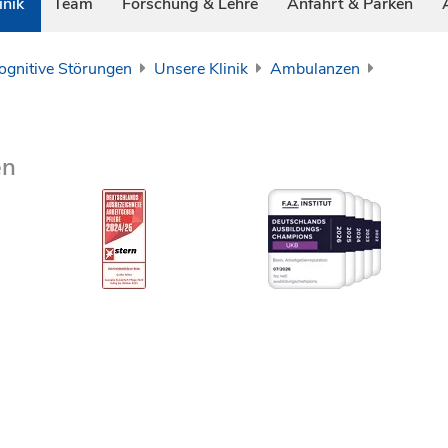
inik
Team
Forschung & Lehre
Anfahrt & Parken
Kognitive Störungen
Unsere Klinik
Ambulanzen
en