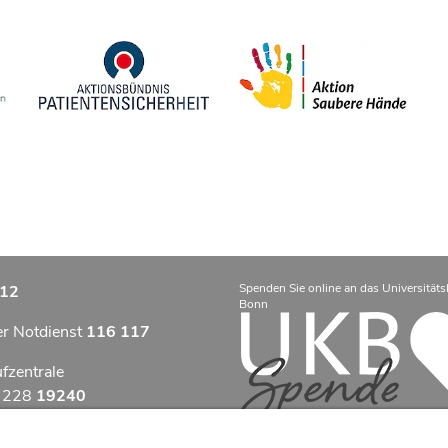
Spenden Sie online an das Universitäts
12
Bonn
er Notdienst
116 117
ufzentrale
9 228
19240
zentrum Bonn