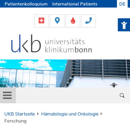
Patientenkolloquium
International Patients
DE
Pflege
Lob & Beschwerde
Karriere
Helfen & Spenden
Medien
UKB Startseite
Hämatologie und Onkologie
Forschung