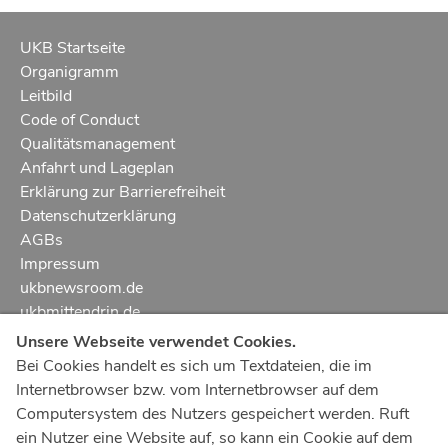
UKB Startseite
Organigramm
Leitbild
Code of Conduct
Qualitätsmanagement
Anfahrt und Lageplan
Erklärung zur Barrierefreiheit
Datenschutzerklärung
AGBs
Impressum
ukbnewsroom.de
ukbmittendrin.de
Unsere Webseite verwendet Cookies.
Notruf
112
Bei Cookies handelt es sich um Textdateien, die im
Internetbrowser bzw. vom Internetbrowser auf dem
Ärztlicher Notdienst
116 117
Computersystem des Nutzers gespeichert werden. Ruft
Giftnotrufzentrale
ein Nutzer eine Website auf, so kann ein Cookie auf dem