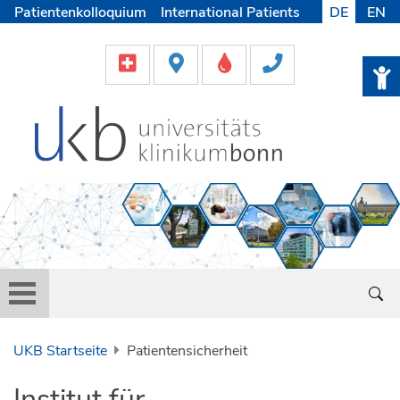
Patientenkolloquium
International Patients
DE
EN
Pflege
Lob & Beschwerde
Karriere
Helfen & Spenden
Medien
UKB Startseite
Patientensicherheit
Institut für