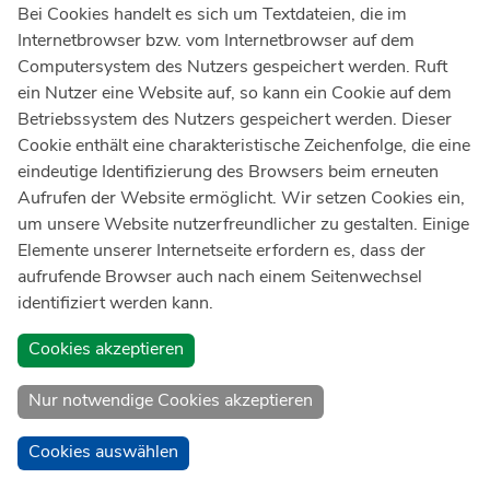
Bei Cookies handelt es sich um Textdateien, die im
Internetbrowser bzw. vom Internetbrowser auf dem
Ärztlicher Notdienst
116 117
Computersystem des Nutzers gespeichert werden. Ruft
Giftnotrufzentrale
ein Nutzer eine Website auf, so kann ein Cookie auf dem
Tel: +49 228
19240
Betriebssystem des Nutzers gespeichert werden. Dieser
Cookie enthält eine charakteristische Zeichenfolge, die eine
Notfallzentrum Bonn
eindeutige Identifizierung des Browsers beim erneuten
Aufrufen der Website ermöglicht. Wir setzen Cookies ein,
Kindernotfallzentrum Bonn
um unsere Website nutzerfreundlicher zu gestalten. Einige
UKB-Telefonzentrale
Elemente unserer Internetseite erfordern es, dass der
+49 228
287 0
aufrufende Browser auch nach einem Seitenwechsel
identifiziert werden kann.
Spenden Sie online an das Universitätsklinikum Bonn
Cookies akzeptieren
Nur notwendige Cookies akzeptieren
Cookies auswählen