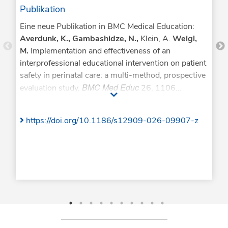
Publikation
Eine neue Publikation in BMC Medical Education:
Averdunk, K., Gambashidze, N.,
Klein, A.
Weigl,
M.
Implementation and effectiveness of an
interprofessional educational intervention on patient
safety in perinatal care: a multi-method, prospective
BMC Med Educ
evaluation study.
26, 1106
(2026).
https://doi.org/10.1186/s12909-026-
09907-z
https://doi.org/10.1186/s12909-026-09907-z