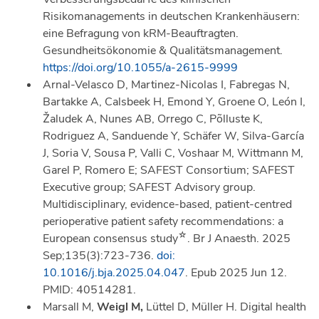
Risikomanagements in deutschen Krankenhäusern:
eine Befragung von kRM-Beauftragten.
Gesundheitsökonomie & Qualitätsmanagement.
https://doi.org/10.1055/a-2615-9999
Arnal-Velasco D, Martinez-Nicolas I, Fabregas N,
Bartakke A, Calsbeek H, Emond Y, Groene O, León I,
Žaludek A, Nunes AB, Orrego C, Põlluste K,
Rodriguez A, Sanduende Y, Schäfer W, Silva-García
J, Soria V, Sousa P, Valli C, Voshaar M, Wittmann M,
Garel P, Romero E; SAFEST Consortium; SAFEST
Executive group; SAFEST Advisory group.
Multidisciplinary, evidence-based, patient-centred
perioperative patient safety recommendations: a
☆
European consensus study
. Br J Anaesth. 2025
Sep;135(3):723-736.
doi:
10.1016/j.bja.2025.04.047
. Epub 2025 Jun 12.
PMID: 40514281.
Marsall M,
Weigl M,
Lüttel D, Müller H. Digital health