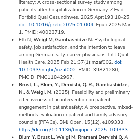
literacy: A cross-sectional survey study among
patients after hospitalization in Germany. Z Evid
Fortbild Qual Gesundhwes. 2025 Apr;193:18-25.
doi: 10.1016/j.zefq.2025.01.004.
Epub 2025 Mar
1. PMID: 40023719.
Etti N,
Weigl M, Gambashidze N.
Psychological
safety, job satisfaction, and the intention to leave
among German early-career physicians. Int J Qual
Health Care. 2025 Feb 21;37(1):mzaf002.
doi:
10.1093/intqhc/mzaf002
. PMID: 39821280;
PMCID: PMC11842967.
Brust, L., Blum, Y., Dervishi, Q. R., Gambashidze,
N., & Weigl, M.
(2025). Feasibility and preliminary
effectiveness of an intervention on patient
engagement in patient safety: A prospective, mixed-
methods evaluation in patient and family advisory
councils (PFACs). BMJ Open, 15(12), e109333.
https://doi.org/10.1136/bmjopen-2025-109333
Blum Y, Brust L, Weigl M, Rramani Dervishi Q.
A