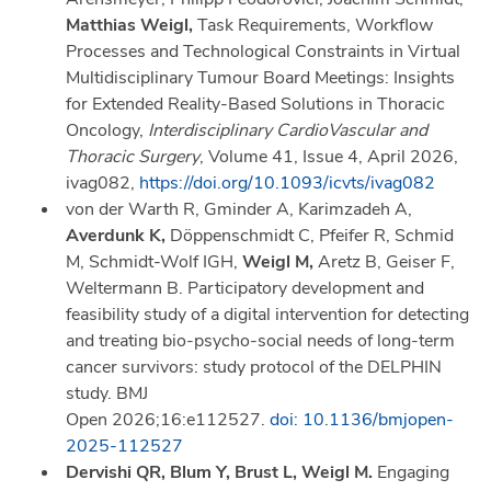
Matthias Weigl,
Task Requirements, Workflow
Processes and Technological Constraints in Virtual
Multidisciplinary Tumour Board Meetings: Insights
for Extended Reality-Based Solutions in Thoracic
Oncology,
Interdisciplinary CardioVascular and
Thoracic Surgery
, Volume 41, Issue 4, April 2026,
ivag082,
https://doi.org/10.1093/icvts/ivag082
von der Warth R, Gminder A, Karimzadeh A,
Averdunk K,
Döppenschmidt C, Pfeifer R, Schmid
M, Schmidt-Wolf IGH,
Weigl M,
Aretz B, Geiser F,
Weltermann B. Participatory development and
feasibility study of a digital intervention for detecting
and treating bio-psycho-social needs of long-term
cancer survivors: study protocol of the DELPHIN
study. BMJ
Open 2026;16:e112527.
doi: 10.1136/bmjopen-
2025-112527
Dervishi QR, Blum Y, Brust L, Weigl M.
Engaging