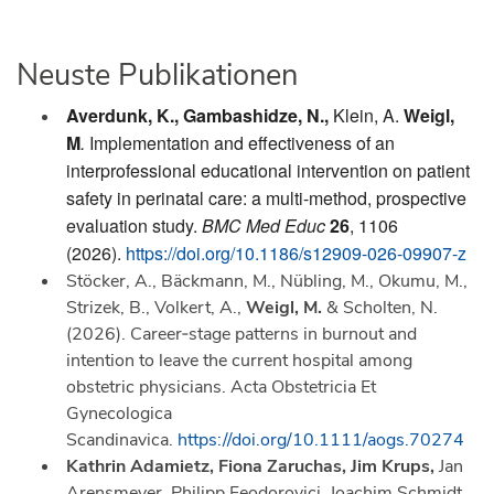
Neuste Publikationen
Averdunk, K., Gambashidze, N.,
Klein, A.
Weigl,
M
.
Implementation and effectiveness of an
interprofessional educational intervention on patient
safety in perinatal care: a multi-method, prospective
evaluation study.
BMC Med Educ
26
, 1106
(2026).
https://doi.org/10.1186/s12909-026-09907-z
Stöcker, A., Bäckmann, M., Nübling, M., Okumu, M.,
Strizek, B., Volkert, A.,
Weigl, M.
& Scholten, N.
(2026). Career‐stage patterns in burnout and
intention to leave the current hospital among
obstetric physicians. Acta Obstetricia Et
Gynecologica
Scandinavica.
https://doi.org/10.1111/aogs.70274
Kathrin Adamietz, Fiona Zaruchas, Jim Krups,
Jan
Arensmeyer, Philipp Feodorovici, Joachim Schmidt,