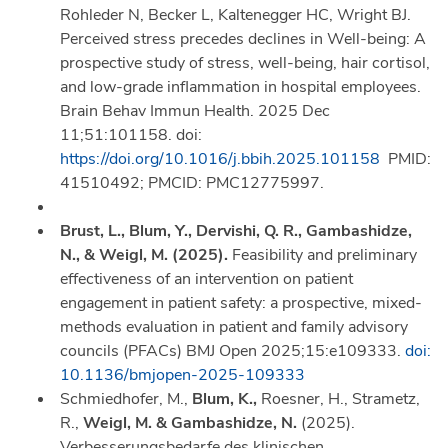
Rohleder N, Becker L, Kaltenegger HC, Wright BJ.
Perceived stress precedes declines in Well-being: A
prospective study of stress, well-being, hair cortisol,
and low-grade inflammation in hospital employees.
Brain Behav Immun Health. 2025 Dec
11;51:101158. doi:
https://doi.org/10.1016/j.bbih.2025.101158
PMID:
41510492; PMCID: PMC12775997.
Brust, L., Blum, Y., Dervishi, Q. R., Gambashidze,
N., & Weigl, M. (2025).
Feasibility and preliminary
effectiveness of an intervention on patient
engagement in patient safety: a prospective, mixed-
methods evaluation in patient and family advisory
councils (PFACs)
BMJ Open
2025;
15:
e109333.
doi:
10.1136/bmjopen-2025-109333
Schmiedhofer, M.,
Blum, K.,
Roesner, H., Strametz,
R.,
Weigl, M. & Gambashidze, N.
(2025).
Verbesserungsbedarfe des klinischen