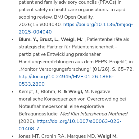
patient and family advisory councils (PFACs) in
patient safety in healthcare organisations: a rapid
scoping review. BMJ Open Quality.
2026;15:e004040.
https://doi.org/10.1136/bmjoq-
2025-004040
Blum, Y., Brust, L., Weigl, M.
: „Patientenbeiräte als
strategische Partner für Patientensicherheit –
partizipative Entwicklung praxisnaher
Handlungsempfehlungen aus dem PEPS-Projekt“, in:
„Monitor Versorgungsforschung“ (01/26), S. 65–72.
http://doi.org/10.24945/MVF.01.26.1866-
0533.2800
Kempf, J., Blöhm, R.
& Weigl, M.
Negative
moralische Konsequenzen von Overcrowding bei
Notaufnahmepersonal: eine explorative
Befragungsstudie.
Med Klin Intensivmed Notfmed
(2026).
https://doi.org/10.1007/s00063-026-
01408-7
Jones MT, Cronin RA, Marques MD,
Weigl M,