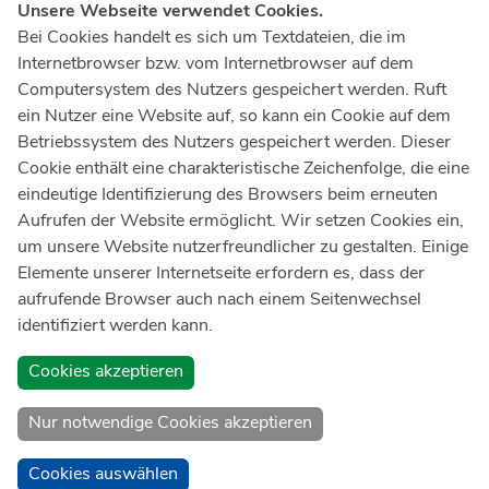
Unsere Webseite verwendet Cookies.
Notruf
112
Bei Cookies handelt es sich um Textdateien, die im
Internetbrowser bzw. vom Internetbrowser auf dem
Ärztlicher Notdienst
116 117
Computersystem des Nutzers gespeichert werden. Ruft
Giftnotrufzentrale
ein Nutzer eine Website auf, so kann ein Cookie auf dem
Tel: +49 228
19240
Betriebssystem des Nutzers gespeichert werden. Dieser
Cookie enthält eine charakteristische Zeichenfolge, die eine
Notfallzentrum Bonn
eindeutige Identifizierung des Browsers beim erneuten
Aufrufen der Website ermöglicht. Wir setzen Cookies ein,
Kindernotfallzentrum Bonn
um unsere Website nutzerfreundlicher zu gestalten. Einige
UKB-Telefonzentrale
Elemente unserer Internetseite erfordern es, dass der
+49 228
287 0
aufrufende Browser auch nach einem Seitenwechsel
identifiziert werden kann.
Spenden Sie online an das Universitätsklinikum Bonn
Cookies akzeptieren
Nur notwendige Cookies akzeptieren
Cookies auswählen