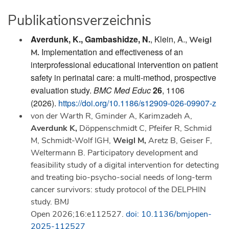
Publikationsverzeichnis
Averdunk, K., Gambashidze, N.
, Klein, A.
,
Weigl
Implementation and effectiveness of an
M.
interprofessional educational intervention on patient
safety in perinatal care: a multi-method, prospective
evaluation study.
BMC Med Educ
26
, 1106
(2026).
https://doi.org/10.1186/s12909-026-09907-z
von der Warth R, Gminder A, Karimzadeh A,
Averdunk K,
Döppenschmidt C, Pfeifer R, Schmid
M, Schmidt-Wolf IGH,
Weigl M,
Aretz B, Geiser F,
Weltermann B. Participatory development and
feasibility study of a digital intervention for detecting
and treating bio-psycho-social needs of long-term
cancer survivors: study protocol of the DELPHIN
study. BMJ
Open 2026;16:e112527.
doi: 10.1136/bmjopen-
2025-112527