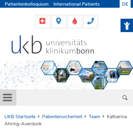
Patientenkolloquium
International Patients
DE
Pflege
Lob & Beschwerde
Karriere
Helfen & Spenden
Medien
UKB Startseite
Patientensicherheit
Team
Katharina
Ahring-Averdunk