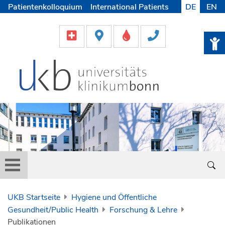
Patientenkolloquium
International Patients
DE
EN
Pflege
Lob & Beschwerde
Karriere
Helfen & Spenden
Medien
UKB Startseite
Hygiene und Öffentliche
Gesundheit/Public Health
Forschung & Lehre
Publikationen