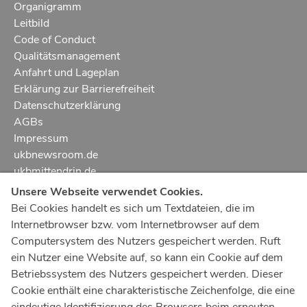
Organigramm
Leitbild
Code of Conduct
Qualitätsmanagement
Anfahrt und Lageplan
Erklärung zur Barrierefreiheit
Datenschutzerklärung
AGBs
Impressum
ukbnewsroom.de
ukbmittendrin.de
Unsere Webseite verwendet Cookies.
Notruf
112
Bei Cookies handelt es sich um Textdateien, die im
Internetbrowser bzw. vom Internetbrowser auf dem
Ärztlicher Notdienst
116 117
Computersystem des Nutzers gespeichert werden. Ruft
Giftnotrufzentrale
ein Nutzer eine Website auf, so kann ein Cookie auf dem
Tel: +49 228
19240
Betriebssystem des Nutzers gespeichert werden. Dieser
Cookie enthält eine charakteristische Zeichenfolge, die eine
Notfallzentrum Bonn