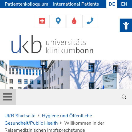
Patientenkolloquium
International Patients
DE
EN
Pflege
Lob & Beschwerde
Karriere
Helfen & Spenden
Medien
UKB Startseite
Hygiene und Öffentliche
Gesundheit/Public Health
Willkommen in der
Reisemedizinischen Impfsprechstunde