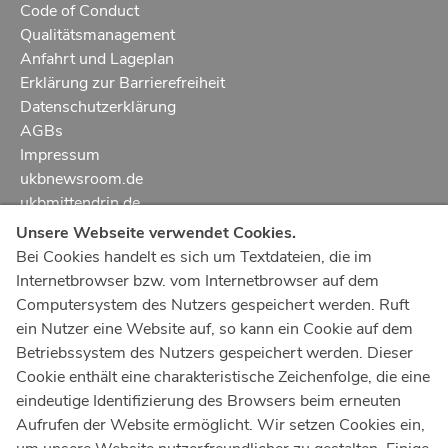
Code of Conduct
Qualitätsmanagement
Anfahrt und Lageplan
Erklärung zur Barrierefreiheit
Datenschutzerklärung
AGBs
Impressum
ukbnewsroom.de
ukbmittendrin.de
Unsere Webseite verwendet Cookies.
Notruf
112
Bei Cookies handelt es sich um Textdateien, die im
Internetbrowser bzw. vom Internetbrowser auf dem
Ärztlicher Notdienst
116 117
Computersystem des Nutzers gespeichert werden. Ruft
Giftnotrufzentrale
ein Nutzer eine Website auf, so kann ein Cookie auf dem
Tel: +49 228
19240
Betriebssystem des Nutzers gespeichert werden. Dieser
Cookie enthält eine charakteristische Zeichenfolge, die eine
Notfallzentrum Bonn
eindeutige Identifizierung des Browsers beim erneuten
Aufrufen der Website ermöglicht. Wir setzen Cookies ein,
Kindernotfallzentrum Bonn