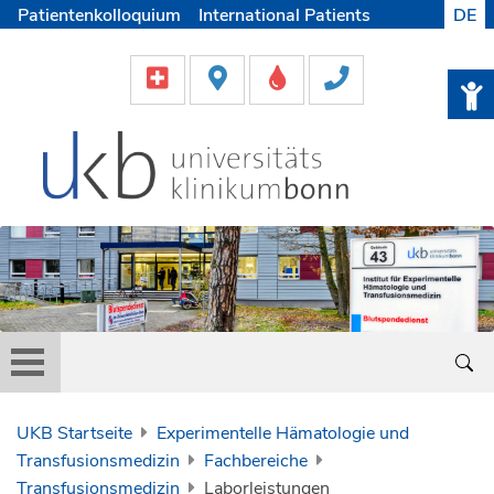
Patientenkolloquium
International Patients
DE
Pflege
Lob & Beschwerde
Karriere
Helfen & Spenden
Medien
UKB Startseite
Experimentelle Hämatologie und
Transfusionsmedizin
Fachbereiche
Transfusionsmedizin
Laborleistungen