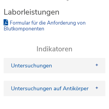
Laborleistungen
Formular für die Anforderung von
Blutkomponenten
Indikatoren
Untersuchungen
Blutgruppenbestimmung
Antikörpersuchtest
Untersuchungen auf Antikörper
Direkter Coombtest
Hypothermie–Kreuzprobe
Erythrozyten