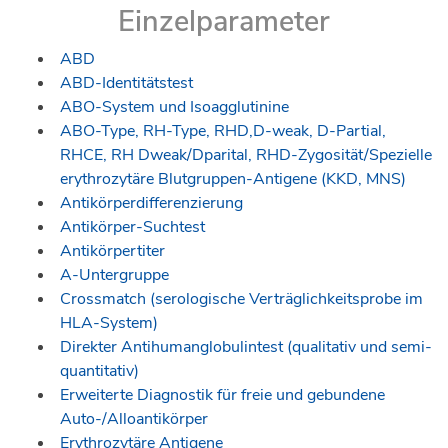
Thrombozyten*
Einzelparameter
HLA*
HLA–Typisierung*
ABD
HLA B27
ABD-Identitätstest
Klasse I
ABO-System und Isoagglutinine
Klasse II
ABO-Type, RH-Type, RHD,D-weak, D-Partial,
Sonderanforderungen
RHCE, RH Dweak/Dparital, RHD-Zygosität/Spezielle
erythrozytäre Blutgruppen-Antigene (KKD, MNS)
Antikörperdifferenzierung
* nur nach Rücksprache
Antikörper-Suchtest
Antikörpertiter
A-Untergruppe
Crossmatch (serologische Verträglichkeitsprobe im
HLA-System)
Direkter Antihumanglobulintest (qualitativ und semi-
quantitativ)
Erweiterte Diagnostik für freie und gebundene
Auto-/Alloantikörper
Erythrozytäre Antigene