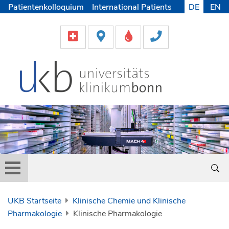
Patientenkolloquium
International Patients
DE
EN
Pflege
Lob & Beschwerde
Karriere
Helfen & Spenden
Medien
UKB Startseite
Klinische Chemie und Klinische
Pharmakologie
Klinische Pharmakologie