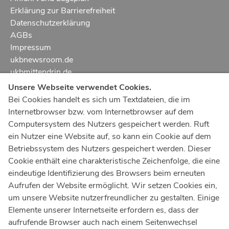
Erklärung zur Barrierefreiheit
Datenschutzerklärung
AGBs
Impressum
ukbnewsroom.de
ukbmittendrin.de
Unsere Webseite verwendet Cookies.
Notruf
112
Bei Cookies handelt es sich um Textdateien, die im
Internetbrowser bzw. vom Internetbrowser auf dem
Ärztlicher Notdienst
116 117
Computersystem des Nutzers gespeichert werden. Ruft
Giftnotrufzentrale
ein Nutzer eine Website auf, so kann ein Cookie auf dem
Tel: +49 228
19240
Betriebssystem des Nutzers gespeichert werden. Dieser
Cookie enthält eine charakteristische Zeichenfolge, die eine
Notfallzentrum Bonn
eindeutige Identifizierung des Browsers beim erneuten
Aufrufen der Website ermöglicht. Wir setzen Cookies ein,
Kindernotfallzentrum Bonn
um unsere Website nutzerfreundlicher zu gestalten. Einige
UKB-Telefonzentrale
Elemente unserer Internetseite erfordern es, dass der
+49 228
287 0
aufrufende Browser auch nach einem Seitenwechsel