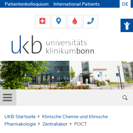
Patientenkolloquium
International Patients
DE
Pflege
Lob & Beschwerde
Karriere
Helfen & Spenden
Medien
UKB Startseite
Klinische Chemie und Klinische
Pharmakologie
Zentrallabor
POCT