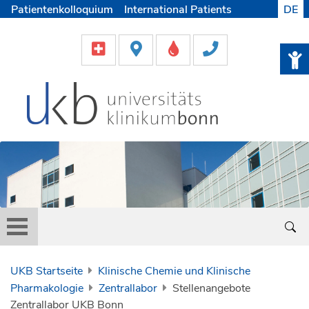
Patientenkolloquium
International Patients
DE
Pflege
Lob & Beschwerde
Karriere
Helfen & Spenden
Medien
UKB Startseite
Klinische Chemie und Klinische
Pharmakologie
Zentrallabor
Stellenangebote
Zentrallabor UKB Bonn