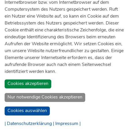
Internetbrowser bzw. vom Internetbrowser auf dem
Ärztlicher Notdienst
116 117
Computersystem des Nutzers gespeichert werden. Ruft
Giftnotrufzentrale
ein Nutzer eine Website auf, so kann ein Cookie auf dem
Tel: +49 228
19240
Betriebssystem des Nutzers gespeichert werden. Dieser
Cookie enthält eine charakteristische Zeichenfolge, die eine
Notfallzentrum Bonn
eindeutige Identifizierung des Browsers beim erneuten
Aufrufen der Website ermöglicht. Wir setzen Cookies ein,
Kindernotfallzentrum Bonn
um unsere Website nutzerfreundlicher zu gestalten. Einige
UKB-Telefonzentrale
Elemente unserer Internetseite erfordern es, dass der
+49 228
287 0
aufrufende Browser auch nach einem Seitenwechsel
identifiziert werden kann.
Spenden Sie online an das Universitätsklinikum Bonn
Cookies akzeptieren
Nur notwendige Cookies akzeptieren
Cookies auswählen
| Datenschutzerklärung |
Impressum |