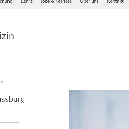
schung
Lehre
Jobs & Karriere
Über uns
Kontakt
izin
r
rassburg