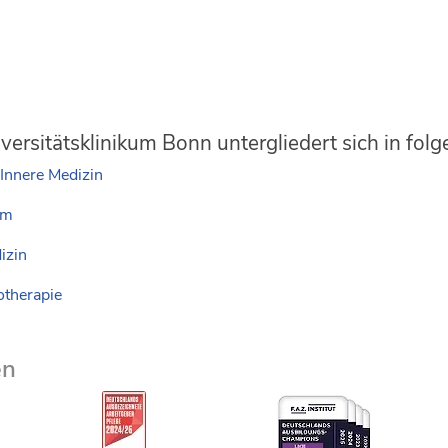
ersitätsklinikum Bonn untergliedert sich in fol
 Innere Medizin
um
izin
otherapie
en