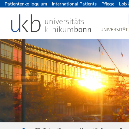
Patientenkolloquium
International Patients
Pflege
Lob 