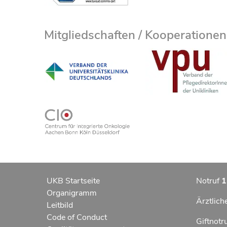
Mitgliedschaften / Kooperationen
UKB Startseite
Notruf
1
Organigramm
Ärztlich
Leitbild
Code of Conduct
Giftnotr