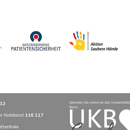
Spenden Sie online an das Universitäts
12
Bonn
er Notdienst
116 117
ufzentrale