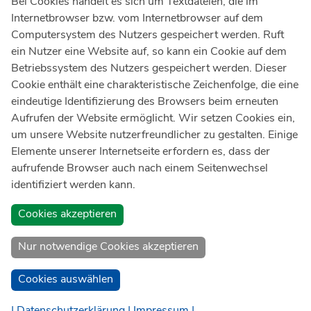
Bei Cookies handelt es sich um Textdateien, die im
Internetbrowser bzw. vom Internetbrowser auf dem
Ärztlicher Notdienst
116 117
Computersystem des Nutzers gespeichert werden. Ruft
Giftnotrufzentrale
ein Nutzer eine Website auf, so kann ein Cookie auf dem
Tel: +49 228
19240
Betriebssystem des Nutzers gespeichert werden. Dieser
Cookie enthält eine charakteristische Zeichenfolge, die eine
Notfallzentrum Bonn
eindeutige Identifizierung des Browsers beim erneuten
Aufrufen der Website ermöglicht. Wir setzen Cookies ein,
Kindernotfallzentrum Bonn
um unsere Website nutzerfreundlicher zu gestalten. Einige
UKB-Telefonzentrale
Elemente unserer Internetseite erfordern es, dass der
+49 228
287 0
aufrufende Browser auch nach einem Seitenwechsel
identifiziert werden kann.
Spenden Sie online an das Universitätsklinikum Bonn
Cookies akzeptieren
Nur notwendige Cookies akzeptieren
Cookies auswählen
| Datenschutzerklärung |
Impressum |