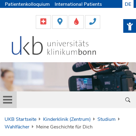
Patientenkolloquium
International Patients
DE
Pflege
Lob & Beschwerde
Karriere
Helfen & Spenden
Medien
UKB Startseite
Kinderklinik (Zentrum)
Studium
Wahlfächer
Meine Geschichte für Dich