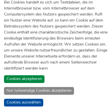
Bei Cookies handelt es sich um Textdateien, die im
Internetbrowser bzw. vom Internetbrowser auf dem
Ärztlicher Notdienst
116 117
Computersystem des Nutzers gespeichert werden. Ruft
Giftnotrufzentrale
ein Nutzer eine Website auf, so kann ein Cookie auf dem
Tel: +49 228
19240
Betriebssystem des Nutzers gespeichert werden. Dieser
Cookie enthält eine charakteristische Zeichenfolge, die eine
Notfallzentrum Bonn
eindeutige Identifizierung des Browsers beim erneuten
Aufrufen der Website ermöglicht. Wir setzen Cookies ein,
Kindernotfallzentrum Bonn
um unsere Website nutzerfreundlicher zu gestalten. Einige
UKB-Telefonzentrale
Elemente unserer Internetseite erfordern es, dass der
+49 228
287 0
aufrufende Browser auch nach einem Seitenwechsel
identifiziert werden kann.
Spenden Sie online an das Universitätsklinikum Bonn
Cookies akzeptieren
Nur notwendige Cookies akzeptieren
Cookies auswählen