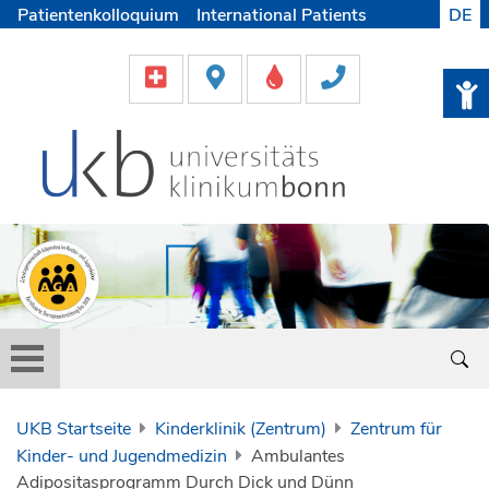
Patientenkolloquium
International Patients
DE
Pflege
Lob & Beschwerde
Karriere
Helfen & Spenden
Medien
UKB Startseite
Kinderklinik (Zentrum)
Zentrum für
Kinder- und Jugendmedizin
Ambulantes
Adipositasprogramm Durch Dick und Dünn