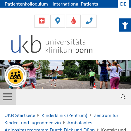
Patientenkolloquium
International Patients
DE
Pflege
Lob & Beschwerde
Karriere
Helfen & Spenden
Medien
UKB Startseite
Kinderklinik (Zentrum)
Zentrum für
Kinder- und Jugendmedizin
Ambulantes
Adipositasprogramm Durch Dick und Dünn
Kontakt und