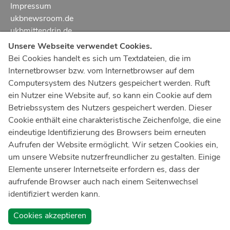
Impressum
ukbnewsroom.de
ukbmittendrin.de
Unsere Webseite verwendet Cookies.
Notruf
112
Bei Cookies handelt es sich um Textdateien, die im
Internetbrowser bzw. vom Internetbrowser auf dem
Ärztlicher Notdienst
116 117
Computersystem des Nutzers gespeichert werden. Ruft
Giftnotrufzentrale
ein Nutzer eine Website auf, so kann ein Cookie auf dem
Tel: +49 228
19240
Betriebssystem des Nutzers gespeichert werden. Dieser
Cookie enthält eine charakteristische Zeichenfolge, die eine
Notfallzentrum Bonn
eindeutige Identifizierung des Browsers beim erneuten
Aufrufen der Website ermöglicht. Wir setzen Cookies ein,
Kindernotfallzentrum Bonn
um unsere Website nutzerfreundlicher zu gestalten. Einige
UKB-Telefonzentrale
Elemente unserer Internetseite erfordern es, dass der
+49 228
287 0
aufrufende Browser auch nach einem Seitenwechsel
identifiziert werden kann.
Spenden Sie online an das Universitätsklinikum Bonn
Cookies akzeptieren