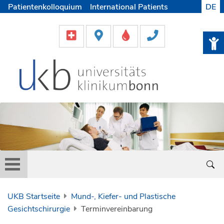
Patientenkolloquium
International Patients
DE
Pflege
Lob & Beschwerde
Karriere
Helfen & Spenden
Medien
UKB Startseite
Mund-, Kiefer- und Plastische
Gesichtschirurgie
Terminvereinbarung