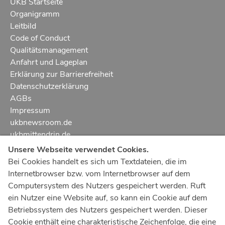
UKB Startseite
Organigramm
Leitbild
Code of Conduct
Qualitätsmanagement
Anfahrt und Lageplan
Erklärung zur Barrierefreiheit
Datenschutzerklärung
AGBs
Impressum
ukbnewsroom.de
ukbmittendrin.de
Unsere Webseite verwendet Cookies.
Notruf
112
Bei Cookies handelt es sich um Textdateien, die im
Internetbrowser bzw. vom Internetbrowser auf dem
Ärztlicher Notdienst
116 117
Computersystem des Nutzers gespeichert werden. Ruft
Giftnotrufzentrale
ein Nutzer eine Website auf, so kann ein Cookie auf dem
Tel: +49 228
19240
Betriebssystem des Nutzers gespeichert werden. Dieser
Cookie enthält eine charakteristische Zeichenfolge, die eine