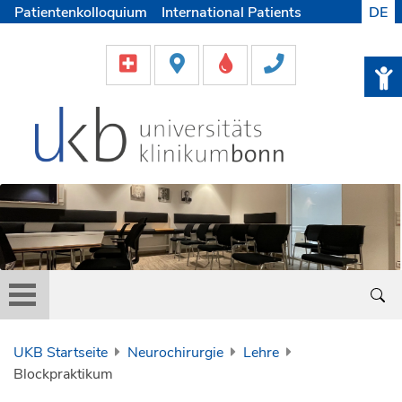
Patientenkolloquium
International Patients
DE
Pflege
Lob & Beschwerde
Karriere
Helfen & Spenden
Medien
UKB Startseite
Neurochirurgie
Lehre
Blockpraktikum