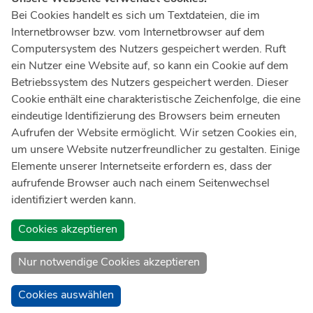
Notruf
112
Bei Cookies handelt es sich um Textdateien, die im
Internetbrowser bzw. vom Internetbrowser auf dem
Ärztlicher Notdienst
116 117
Computersystem des Nutzers gespeichert werden. Ruft
Giftnotrufzentrale
ein Nutzer eine Website auf, so kann ein Cookie auf dem
Tel: +49 228
19240
Betriebssystem des Nutzers gespeichert werden. Dieser
Cookie enthält eine charakteristische Zeichenfolge, die eine
Notfallzentrum Bonn
eindeutige Identifizierung des Browsers beim erneuten
Aufrufen der Website ermöglicht. Wir setzen Cookies ein,
Kindernotfallzentrum Bonn
um unsere Website nutzerfreundlicher zu gestalten. Einige
UKB-Telefonzentrale
Elemente unserer Internetseite erfordern es, dass der
+49 228
287 0
aufrufende Browser auch nach einem Seitenwechsel
identifiziert werden kann.
Spenden Sie online an das Universitätsklinikum Bonn
Cookies akzeptieren
Nur notwendige Cookies akzeptieren
Cookies auswählen