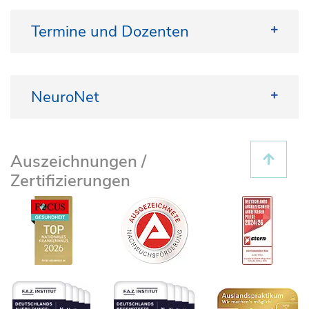
Termine und Dozenten
NeuroNet
Termine und Dozenten
Im Kurs NeuroNet werden Inhalte der funktionellen
Neuroanatomie, der Neurochirurgie und der
Auszeichnungen /
funktionellen Bildgebung miteinander kombiniert.
Zertifizierungen
Die Vermittlung erfolgt fallbasiert anhand realer
Patient:innenfälle unter Einsatz von Videos sowie
interaktiven Aufgabenformaten. Vor Beginn des
Blockpraktikums Neurochirurgie sind von den
Studierenden vier frei wählbare Lernpakete aus
insgesamt zehn verfügbaren Modulen zu
absolvieren. Die zugehörigen Testnachweise
(Zertifikate) sind zu Beginn des Blockpraktikums