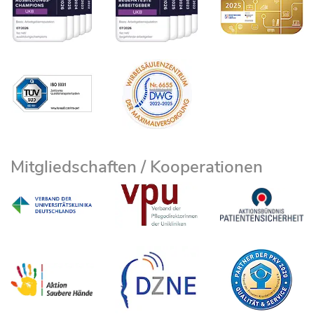
Neurochirurgie digital oder in ausgedruckter Form
den Lehrpersonen vorzulegen.
Link zum Kurs:
https://ecampus.uni-
bonn.de/goto_ecampus_crs_3642787.html
Das Paswort wird zu Beginn des Semesters
zugesendet.
Mitgliedschaften / Kooperationen