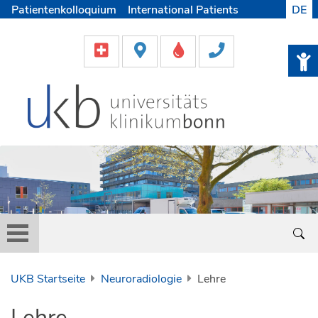
Patientenkolloquium
International Patients
DE
Pflege
Lob & Beschwerde
Karriere
Helfen & Spenden
Medien
UKB Startseite
Neuroradiologie
Lehre
Lehre