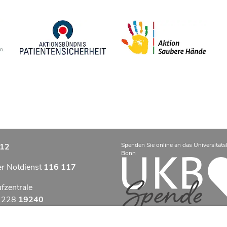
Spenden Sie online an das Universitäts
12
Bonn
er Notdienst
116 117
ufzentrale
9 228
19240
zentrum Bonn