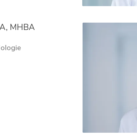
 BA, MHBA
iologie