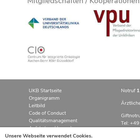
Mitgliedschaften / Kooperationen
UKB Startseite
Notruf
1
Organigramm
Ärztlich
Leitbild
Code of Conduct
Giftnotr
Qualitätsmanagement
Tel: +4
Anfahrt und Lageplan
Erklärung zur Barrierefreiheit
Notfall
Unsere Webseite verwendet Cookies.