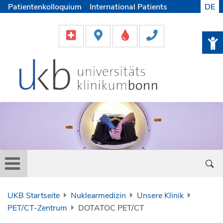
Patientenkolloquium
International Patients
DE
Pflege
Lob & Beschwerde
Karriere
Helfen & Spenden
Medien
UKB Startseite
Nuklearmedizin
Unsere Klinik
PET/CT-Zentrum
DOTATOC PET/CT