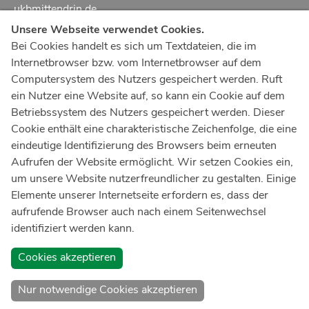
ukbmittendrin.de
Unsere Webseite verwendet Cookies.
Notruf
112
Bei Cookies handelt es sich um Textdateien, die im
Internetbrowser bzw. vom Internetbrowser auf dem
Ärztlicher Notdienst
116 117
Computersystem des Nutzers gespeichert werden. Ruft
Giftnotrufzentrale
ein Nutzer eine Website auf, so kann ein Cookie auf dem
Tel: +49 228
19240
Betriebssystem des Nutzers gespeichert werden. Dieser
Cookie enthält eine charakteristische Zeichenfolge, die eine
Notfallzentrum Bonn
eindeutige Identifizierung des Browsers beim erneuten
Aufrufen der Website ermöglicht. Wir setzen Cookies ein,
Kindernotfallzentrum Bonn
um unsere Website nutzerfreundlicher zu gestalten. Einige
UKB-Telefonzentrale
Elemente unserer Internetseite erfordern es, dass der
+49 228
287 0
aufrufende Browser auch nach einem Seitenwechsel
identifiziert werden kann.
Spenden Sie online an das Universitätsklinikum Bonn
Cookies akzeptieren
Nur notwendige Cookies akzeptieren