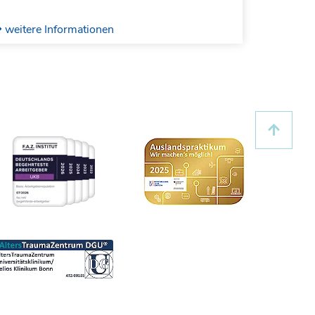
Augmentation, Sehnentransfer, oder
endoprothetischer Versor- gung ist häufig
weitere Informationen
anspruchsvoll und verlangt eine sorgfältige
Abwägung der jeweiligen Vor- und Nachteile.