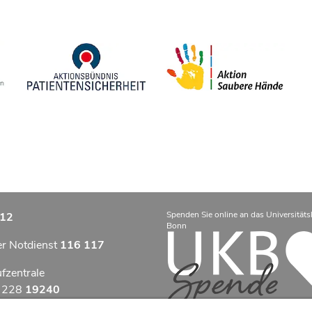
Spenden Sie online an das Universitäts
12
Bonn
er Notdienst
116 117
ufzentrale
9 228
19240