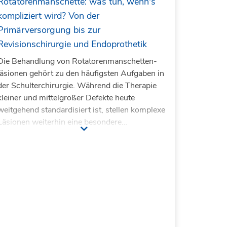
Rotatorenmanschette: was tun, wenn's
kompliziert wird? Von der
Primärversorgung bis zur
Revisionschirurgie und Endoprothetik
Die Behandlung von Rotatorenmanschetten-
läsionen gehört zu den häufigsten Aufgaben in
der Schulterchirurgie. Während die Therapie
kleiner und mittelgroßer Defekte heute
weitgehend standardisiert ist, stellen komplexe
Läsionen weiterhin eine besondere
Herausforderung dar. Große und massive
Sehnendefekte, irreparable Läsionen,
fortgeschrittene Muskeldegenera- tionen,
Begleitpathologien sowie fehlgeschlagene
Voroperationen erfordern eine differenzierte
Diagnostik und individuell angepasste
Therapiestrategien. Die Entscheidung zwischen
konserva- tiver Behandlung, Rekonstruktion,