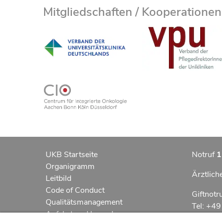
Mitgliedschaften / Kooperationen
UKB Startseite
Notruf
1
Organigramm
Ärztlich
Leitbild
Code of Conduct
Giftnotr
Qualitätsmanagement
Tel: +4
Anfahrt und Lageplan