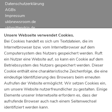
Datenschutzerklärung
AGBs
Impressum
ukbnewsroom.de
ukbmittendrin.de
Unsere Webseite verwendet Cookies.
Notruf
112
Bei Cookies handelt es sich um Textdateien, die im
Internetbrowser bzw. vom Internetbrowser auf dem
Ärztlicher Notdienst
116 117
Computersystem des Nutzers gespeichert werden. Ruft
Giftnotrufzentrale
ein Nutzer eine Website auf, so kann ein Cookie auf dem
Tel: +49 228
19240
Betriebssystem des Nutzers gespeichert werden. Dieser
Cookie enthält eine charakteristische Zeichenfolge, die eine
Notfallzentrum Bonn
eindeutige Identifizierung des Browsers beim erneuten
Aufrufen der Website ermöglicht. Wir setzen Cookies ein,
Kindernotfallzentrum Bonn
um unsere Website nutzerfreundlicher zu gestalten. Einige
UKB-Telefonzentrale
Elemente unserer Internetseite erfordern es, dass der
+49 228
287 0
aufrufende Browser auch nach einem Seitenwechsel
identifiziert werden kann.
Spenden Sie online an das Universitätsklinikum Bonn