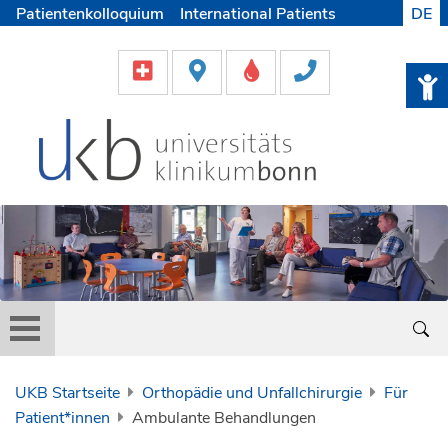
Patientenkolloquium
International Patients
DE
Pflege
Lob & Beschwerde
Karriere
Helfen & Spenden
Medien
UKB Startseite
Orthopädie und Unfallchirurgie
Für
Patient*innen
Ambulante Behandlungen