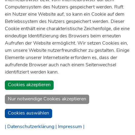
Oberarzt in der Sektion
Computersystem des Nutzers gespeichert werden. Ruft
Unfallchirurgie
ein Nutzer eine Website auf, so kann ein Cookie auf dem
Betriebssystem des Nutzers gespeichert werden. Dieser
Email:
alexander.seuser@ukbonn.de
Cookie enthält eine charakteristische Zeichenfolge, die eine
eindeutige Identifizierung des Browsers beim erneuten
Facharzt für Orthopädie und Unfallchirurgie
Aufrufen der Website ermöglicht. Wir setzen Cookies ein,
Zusatz-Weiterbildung: Manuelle Medizin/Chirotherapie
um unsere Website nutzerfreundlicher zu gestalten. Einige
Zusatz-Weiterbildung: Spezielle Unfallchirurgie
Elemente unserer Internetseite erfordern es, dass der
ATLS-Provider
aufrufende Browser auch nach einem Seitenwechsel
Prüfarzt AMG
identifiziert werden kann.
Cookies akzeptieren
Nur notwendige Cookies akzeptieren
Cookies auswählen
| Datenschutzerklärung |
Impressum |