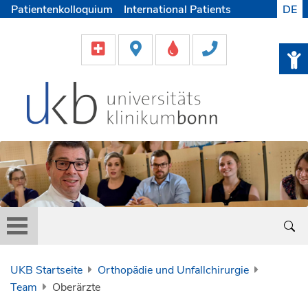
Patientenkolloquium
International Patients
DE
Pflege
Lob & Beschwerde
Karriere
Helfen & Spenden
Medien
UKB Startseite
Orthopädie und Unfallchirurgie
Team
Oberärzte